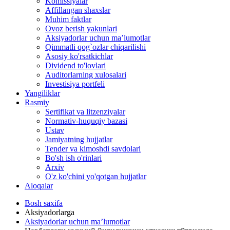
Komissiyalar
Affillangan shaxslar
Muhim faktlar
Ovoz berish yakunlari
Aksiyadorlar uchun ma’lumotlar
Qimmatli qog`ozlar chiqarilishi
Asosiy ko'rsatkichlar
Dividend to'lovlari
Auditorlarning xulosalari
Investisiya portfeli
Yangiliklar
Rasmiy
Sertifikat va litzenziyalar
Normativ-huquqiy bazasi
Ustav
Jamiyatning hujjatlar
Tender va kimoshdi savdolari
Bo'sh ish o'rinlari
Arxiv
O'z ko'chini yo'qotgan hujjatlar
Aloqalar
Bosh saxifa
Aksiyadorlarga
Aksiyadorlar uchun ma’lumotlar