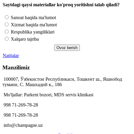
Saytdagi qaysi materiallar ko'proq yoritishni talab qiladi?
Sanoat haqida ma'lumot
Xizmat haqida ma'lumot
Respublika yangiliklari
Xalqaro tajriba
Natijalar
Manzilimiz
100007, Ўзбекистон Республикаси, Тошкент ш., Яшнобод
тумани, С. Машхадий к., 186
Mo'ljallar: Parkent bozori, MDS servis klinikasi
998 71-269-78-28
998 71-269-78-28
info@champagne.uz