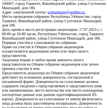
100007, город Ташкент, Яшнабадский район, улица Султонали
Машхадий, дом 186.
Адрес электронной почты:
uzshampani@rambler.ru
.
Место проведения собрания: Республика Узбекистан, город
Ташкент, Яшнабадский район, улица Султонали Машхадий,
дом 186.
Дата, время и место регистрации акционеров: 17.07.2023 г, с
09-00 до 10-00 часов, Республика Узбекистан, город Ташкент,
Яшнабадский район, улица Султонали Машхадий, дом 186.
Порядок участия и голосования на собрании:
Право на участие в Общем собрании акционеров
осуществляется акционером лично или через своего
представителя.
Акционер вправе в любое время заменить своего
представителя на Общем собрании акционеров или лично
принять участие в нем.
Представитель акционера на Общем собрании акционеров
действует на основании доверенности, составленной в
письменной форме. Доверенность на голосование должна
содержать сведения о представляемом и представителе (имя
или наименование, место жительства или место нахождения,
паспортные данные или данные идентификационной ID-
карты). Доверенность на голосование от имени физического
лица должна быть удостоверена нотариально. Доверенность
на голосование от имени юридического лица выдается за