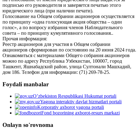
подписью его руководителя и заверяется печатью этого
юридического лица (при наличии печати).
Голосование на Общем собрании акционеров осуществляется
по принципу «одна голосующая акция общества – один
голос», а по вопросу избрания членов Наблюдательного
совета – по принципу кумулятивного голосования..
Прочая информация:
Реестр акционеров для участия в Общем собрании
акционеров сформирован по состоянию на 20 июня 2024 года.
Ознакомиться с материалами Общего собрания акционеров
можно по адресу Республика Узбекистан, 100007, город
Ташкент, Яшнабадский район, улица Султонали Машхадий,
дом 186. Телефон для информации: (71) 269-78-25.
Foydali manbalar
O’zbekiston Respublikasi Hukumat portali
Yagona interaktiv davlat hizmatlari portali
Korporativ axborot yagona portali
Fond bozorining axborot-resurs markazi
Onlayn so'rovnoma