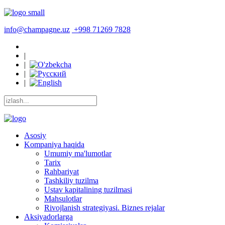
info@champagne.uz
+998 71269 7828
|
|
|
|
Asosiy
Kompaniya haqida
Umumiy ma'lumotlar
Tarix
Rahbariyat
Tashkiliy tuzilma
Ustav kapitalining tuzilmasi
Mahsulotlar
Rivojlanish strategiyasi. Biznes rejalar
Aksiyadorlarga