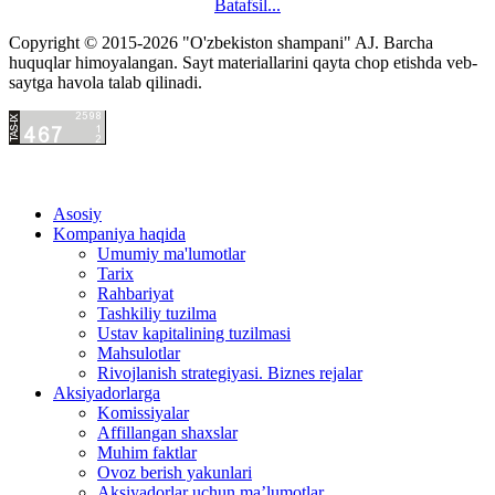
Batafsil...
Copyright © 2015-2026 "O'zbekiston shampani" AJ.
Barcha
hacklink
huquqlar himoyalangan. Sayt materiallarini qayta chop etishda veb-
satış
saytga havola talab qilinadi.
hacklink
satın
al
hacklink
paneli
satın
Asosiy
al
hacklink
Kompaniya haqida
istanbul
satın
Umumiy ma'lumotlar
evden
hacklink
Tarix
eve
satın
Rahbariyat
nakliyat
hacklink
Tashkiliy tuzilma
evden
panel
Ustav kapitalining tuzilmasi
eve
satın
Mahsulotlar
nakliyat
al
Rivojlanish strategiyasi. Biznes rejalar
şehirler
istanbul
Aksiyadorlarga
arası
evden
Komissiyalar
evden
nakliyat
Affillangan shaxslar
eve
evden
Muhim faktlar
nakliyat
eve
Ovoz berish yakunlari
istanbul
nakliyat
Aksiyadorlar uchun ma’lumotlar