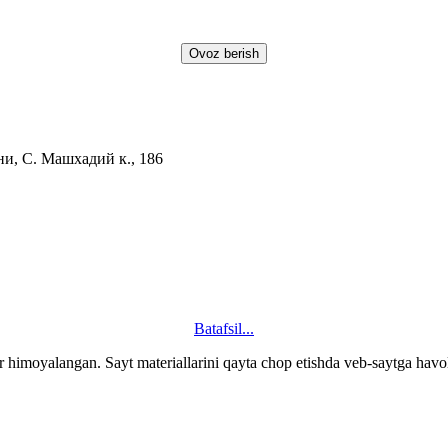
и, С. Машхадий к., 186
Batafsil...
 himoyalangan. Sayt materiallarini qayta chop etishda veb-saytga havola