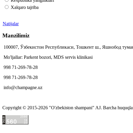
Respublika yangiliklari
Xalqaro tajriba
Natijalar
Manzilimiz
100007, Ўзбекистон Республикаси, Тошкент ш., Яшнобод туман
Mo'ljallar: Parkent bozori, MDS servis klinikasi
998 71-269-78-28
998 71-269-78-28
info@champagne.uz
Copyright © 2015-2026 "O'zbekiston shampani" AJ.
Barcha huquqlar
hacklink
satış
hacklink
satın