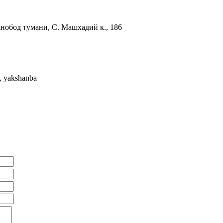
нобод тумани, С. Машхадий к., 186
a, yakshanba