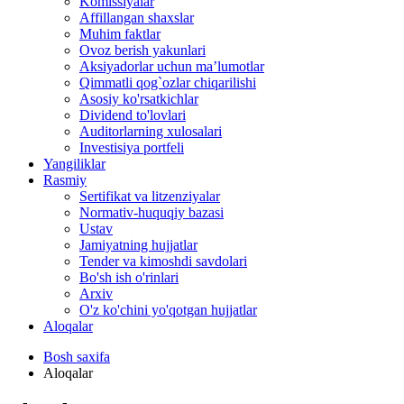
Komissiyalar
Affillangan shaxslar
Muhim faktlar
Ovoz berish yakunlari
Aksiyadorlar uchun ma’lumotlar
Qimmatli qog`ozlar chiqarilishi
Asosiy ko'rsatkichlar
Dividend to'lovlari
Auditorlarning xulosalari
Investisiya portfeli
Yangiliklar
Rasmiy
Sertifikat va litzenziyalar
Normativ-huquqiy bazasi
Ustav
Jamiyatning hujjatlar
Tender va kimoshdi savdolari
Bo'sh ish o'rinlari
Arxiv
O'z ko'chini yo'qotgan hujjatlar
Aloqalar
Bosh saxifa
Aloqalar