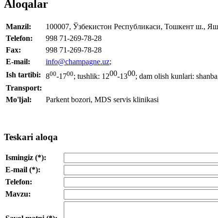
Aloqalar
Manzil:
100007, Ўзбекистон Республикаси, Тошкент ш., Яш
Telefon:
998 71-269-78-28
Fax
:
998 71-269-78-28
E-mail:
info@champagne.uz
;
00
00
00
00
Ish tartibi:
8
-17
;
tushlik: 12
-13
;
dam olish kunlari: shanb
Transport:
Mo'ljal:
Parkent bozori, MDS servis klinikasi
Teskari aloqa
Ismingiz (*):
E-mail (*):
Telefon:
Mavzu: