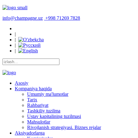
info@champagne.uz
+998 71269 7828
|
|
|
|
Asosiy
Kompaniya haqida
Umumiy ma'lumotlar
Tarix
Rahbariyat
Tashkiliy tuzilma
Ustav kapitalining tuzilmasi
Mahsulotlar
Rivojlanish strategiyasi. Biznes rejalar
Aksiyadorlarga