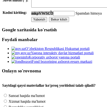
Savol matni (*):
v
w
s
c
b
Kodni kiriting:
m
k
p
Spamdan himoya
Google xaritasida ko'rsatish
Foydali manbalar
O’zbekiston Respublikasi Hukumat portali
Yagona interaktiv davlat hizmatlari portali
Korporativ axborot yagona portali
Fond bozorining axborot-resurs markazi
Onlayn so'rovnoma
Saytdagi qaysi materiallar ko'proq yoritishni talab qiladi?
Sanoat haqida ma'lumot
Xizmat haqida ma'lumot