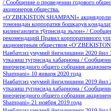
/ Сообщение о проведении годового обще
акционеров общества.
«O’ZBEKISTON SHAMPANI» акциядорли
томонидан корпоратив бошқарув қоидалар
қилинганлиги тўғрисида эълон» / Сообще
рекомендаций Правил корпоративного уп
акционерным обществом «O’ZBEKISTO
Навбатсиз умумий йигилишини 2020 йил 1
утказиш тугрисида хабарнома / Сообщени
внеочередного общего собрания акционер
Shampani» 10 января 2020 года
Навбатсиз умумий йигилишини 2019 йил 
утказиш тугрисида хабарнома / Сообщени
внеочередного общего собрания акционер
Shampani» 21 ноября 2019 года
Навбатсиз умумий йигилишини 2019 йил 