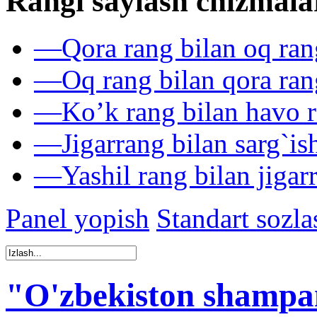
Rangi saylash chizmala
—
Qora rang bilan oq ran
—
Oq rang bilan qora ran
—
Ko’k rang bilan havo r
—
Jigarrang bilan sarg`is
—
Yashil rang bilan jigar
Panel yopish
Standart sozla
"O'zbekiston shampa