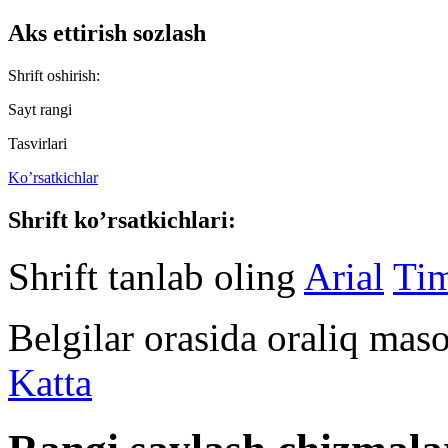
Aks ettirish sozlash
Shrift oshirish:
Sayt rangi
Tasvirlari
Ko’rsatkichlar
Shrift ko’rsatkichlari:
Shrift tanlab oling
Arial
Ti
Belgilar orasida oraliq mas
Katta