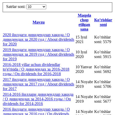
Satrlar soni:
Maqola
chop
Ko’rishlar
Mavzu
etilgan
soni
sana
2020 йилдаги дивидендлар ҳақида / О
15 Iyul
Ko’rishlar
дивидендах за 2020 год / About dividends
2021
soni: 5579
for 2020
2019 йилдаги дивидендлар ҳақида / О
10 Iyul
Ko’rishlar
дивидендах за 2019 год / About dividends
2020
soni: 5915
for 2019
2016-2018 yillar uchun dividendlar
10 Yanvar
Ko’rishlar
to'g'risida / О дивидендах за 2016-2018
2020
soni: 5692
годы / On dividends for 2016-2018
2017 йилдаги дивидендлар ҳақида / О
14 Noyabr
Ko’rishlar
дивидендах за 2017 год / About dividends
2019
soni: 5706
for 2017
2014-2016 йиллари дивидендлар ҳақида
14 Noyabr
Ko’rishlar
/ О дивидендах за 2014-2016 годы / On
2019
soni: 5677
dividends for 2014-2016
2016 йилдаги дивидендлар ҳақида / О
14 Noyabr
Ko’rishlar
дивидендах за 2016 год / On dividends