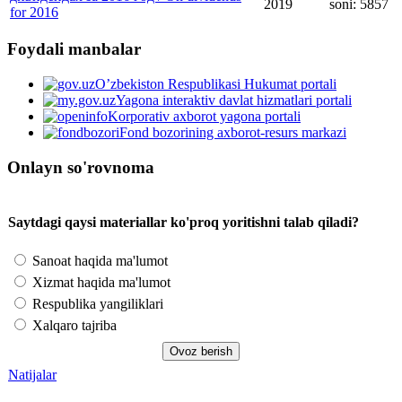
2019
soni: 5857
for 2016
Foydali manbalar
O’zbekiston Respublikasi Hukumat portali
Yagona interaktiv davlat hizmatlari portali
Korporativ axborot yagona portali
Fond bozorining axborot-resurs markazi
Onlayn so'rovnoma
Saytdagi qaysi materiallar ko'proq yoritishni talab qiladi?
Sanoat haqida ma'lumot
Xizmat haqida ma'lumot
Respublika yangiliklari
Xalqaro tajriba
Natijalar