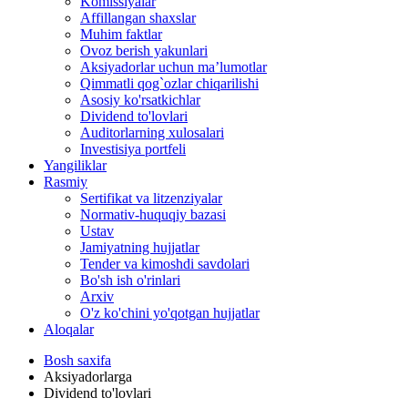
Komissiyalar
Affillangan shaxslar
Muhim faktlar
Ovoz berish yakunlari
Aksiyadorlar uchun ma’lumotlar
Qimmatli qog`ozlar chiqarilishi
Asosiy ko'rsatkichlar
Dividend to'lovlari
Auditorlarning xulosalari
Investisiya portfeli
Yangiliklar
Rasmiy
Sertifikat va litzenziyalar
Normativ-huquqiy bazasi
Ustav
Jamiyatning hujjatlar
Tender va kimoshdi savdolari
Bo'sh ish o'rinlari
Arxiv
O'z ko'chini yo'qotgan hujjatlar
Aloqalar
Bosh saxifa
Aksiyadorlarga
Dividend to'lovlari