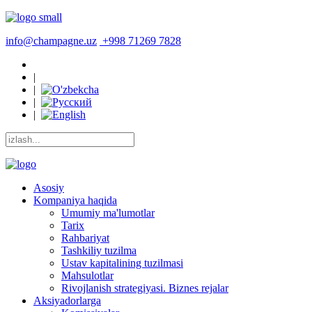
info@champagne.uz
+998 71269 7828
|
|
|
|
Asosiy
Kompaniya haqida
Umumiy ma'lumotlar
Tarix
Rahbariyat
Tashkiliy tuzilma
Ustav kapitalining tuzilmasi
Mahsulotlar
Rivojlanish strategiyasi. Biznes rejalar
Aksiyadorlarga