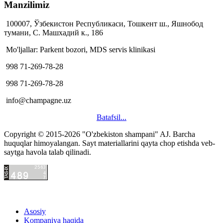
Manzilimiz
100007, Ўзбекистон Республикаси, Тошкент ш., Яшнобод
тумани, С. Машхадий к., 186
Mo'ljallar: Parkent bozori, MDS servis klinikasi
998 71-269-78-28
998 71-269-78-28
info@champagne.uz
Batafsil...
Copyright © 2015-2026 "O'zbekiston shampani" AJ.
Barcha
hacklink
huquqlar himoyalangan. Sayt materiallarini qayta chop etishda veb-
satış
saytga havola talab qilinadi.
hacklink
satın
al
hacklink
paneli
satın
Asosiy
al
hacklink
Kompaniya haqida
istanbul