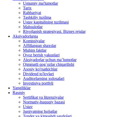
satın
Umumiy ma'lumotlar
evden
hacklink
Tarix
eve
satın
Rahbariyat
nakliyat
hacklink
Tashkiliy tuzilma
evden
panel
Ustav kapitalining tuzilmasi
eve
satın
Mahsulotlar
nakliyat
al
Rivojlanish strategiyasi. Biznes rejalar
şehirler
istanbul
Aksiyadorlarga
arası
evden
Komissiyalar
evden
nakliyat
Affillangan shaxslar
eve
evden
Muhim faktlar
nakliyat
eve
Ovoz berish yakunlari
istanbul
nakliyat
Aksiyadorlar uchun ma’lumotlar
eşya
şehirler
Qimmatli qog`ozlar chiqarilishi
depolama
arası
Asosiy ko'rsatkichlar
evden
Dividend to'lovlari
eve
Auditorlarning xulosalari
nakliyat
Investisiya portfeli
istanbul
Yangiliklar
eşya
Rasmiy
depolama
Sertifikat va litzenziyalar
Normativ-huquqiy bazasi
Ustav
Jamiyatning hujjatlar
Tender va kimoshdi savdolari