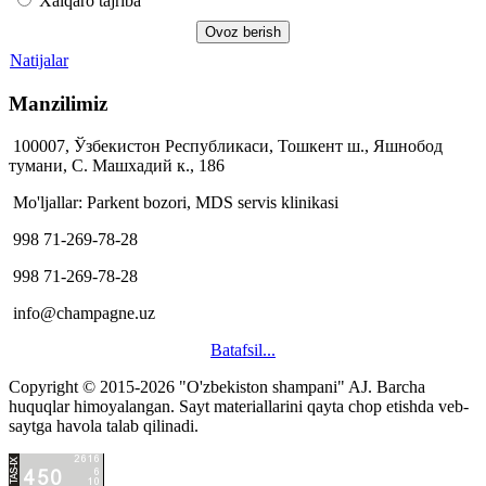
Xalqaro tajriba
Natijalar
Manzilimiz
100007, Ўзбекистон Республикаси, Тошкент ш., Яшнобод
тумани, С. Машхадий к., 186
Mo'ljallar: Parkent bozori, MDS servis klinikasi
998 71-269-78-28
998 71-269-78-28
info@champagne.uz
Batafsil...
Copyright © 2015-2026 "O'zbekiston shampani" AJ.
Barcha
hacklink
huquqlar himoyalangan. Sayt materiallarini qayta chop etishda veb-
satış
saytga havola talab qilinadi.
hacklink
satın
al