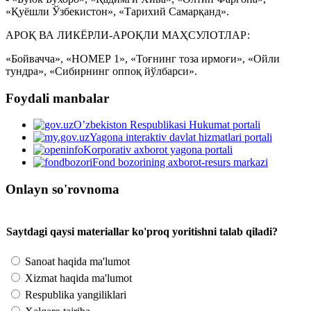
«Қуёшли Ўзбекистон», «Тарихий Самарқанд».
АРОҚ ВА ЛИКЁРЛИ-АРОҚЛИ МАҲСУЛОТЛАР:
«Бойвачча», «НОМЕР 1», «Тоғнинг тоза ирмоғи», «Ойли
тундра», «Сибирнинг оппоқ йўлбарси».
Foydali manbalar
O’zbekiston Respublikasi Hukumat portali
Yagona interaktiv davlat hizmatlari portali
Korporativ axborot yagona portali
Fond bozorining axborot-resurs markazi
Onlayn so'rovnoma
Saytdagi qaysi materiallar ko'proq yoritishni talab qiladi?
Sanoat haqida ma'lumot
Xizmat haqida ma'lumot
Respublika yangiliklari