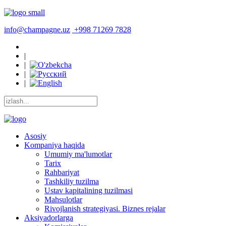
info@champagne.uz
+998 71269 7828
|
|
|
|
Asosiy
Kompaniya haqida
Umumiy ma'lumotlar
Tarix
Rahbariyat
Tashkiliy tuzilma
Ustav kapitalining tuzilmasi
Mahsulotlar
Rivojlanish strategiyasi. Biznes rejalar
Aksiyadorlarga