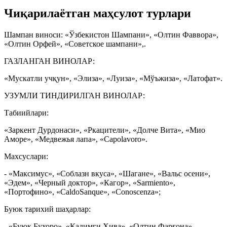
Чиқарилаётган маҳсулот турлари
Шампан виноси: «Ўзбекистон Шампани», «Олтин Фаввора»,
«Олтин Орфей», «Советское шампани»,.
ГАЗЛАНГАН ВИНОЛАР:
«Мускатли учқун», «Элиза», «Луиза», «Мўъжиза», «Латофат».
УЗУМЛИ ТИНДИРИЛГАН ВИНОЛАР:
Табиийлари:
«Заркент Дурдонаси», «Ркацители», «Долче Вита», «Мио
Аморе», «Медвежья лапа», «Capolavoro».
Махсуслари:
- «Максимус», «Соблазн вкуса», «Шагане», «Вальс осени»,
«Эдем», «Черный доктор», «Кагор», «Sarmiento»,
«Портофино», «CaldoSanque», «Conoscenza»;
Буюк тарихий шаҳарлар:
- «Буюк Бухоро», «Қадимги Хива», «Олтин Фарғона»,