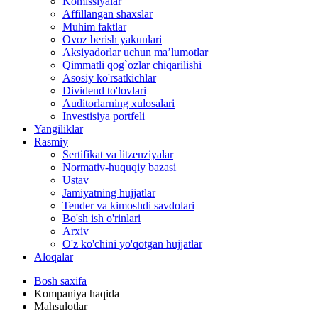
Komissiyalar
Affillangan shaxslar
Muhim faktlar
Ovoz berish yakunlari
Aksiyadorlar uchun ma’lumotlar
Qimmatli qog`ozlar chiqarilishi
Asosiy ko'rsatkichlar
Dividend to'lovlari
Auditorlarning xulosalari
Investisiya portfeli
Yangiliklar
Rasmiy
Sertifikat va litzenziyalar
Normativ-huquqiy bazasi
Ustav
Jamiyatning hujjatlar
Tender va kimoshdi savdolari
Bo'sh ish o'rinlari
Arxiv
O'z ko'chini yo'qotgan hujjatlar
Aloqalar
Bosh saxifa
Kompaniya haqida
Mahsulotlar