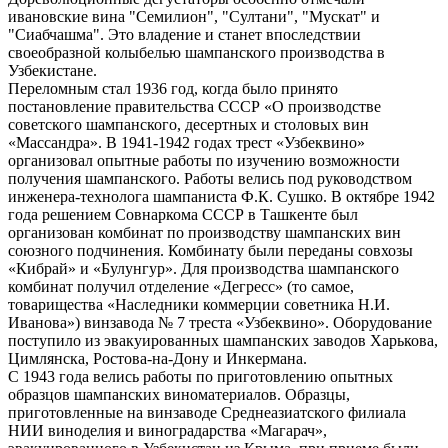
ивановские вина "Семилион", "Султани", "Мускат" и
"Сиабчашма". Это владение и станет впоследствии
своеобразной колыбелью шампанского производства в
Узбекистане.
Переломным стал 1936 год, когда было принято
постановление правительства СССР «О производстве
советского шампанского, десертных и столовых вин
«Массандра». В 1941-1942 годах трест «Узбеквино»
организовал опытные работы по изучению возможности
получения шампанского. Работы велись под руководством
инженера-технолога шампаниста Ф.К. Сушко. В октябре 1942
года решением Совнаркома СССР в Ташкенте был
организован комбинат по производству шампанских вин
союзного подчинения. Комбинату были переданы совхозы
«Кибрай» и «Булунгур». Для производства шампанского
комбинат получил отделение «Дегресс» (то самое,
товарищества «Наследники коммерции советника Н.И.
Иванова») винзавода № 7 треста «Узбеквино». Оборудование
поступило из эвакуированных шампанских заводов Харькова,
Цимлянска, Ростова-на-Дону и Инкермана.
С 1943 года велись работы по приготовлению опытных
образцов шампанских виноматериалов. Образцы,
приготовленные на винзаводе Среднеазиатского филиала
НИИ виноделия и виноградарства «Магарач»,