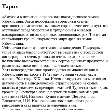
Тарих
«Алмазом в песчаной оправе» называют древнюю землю
Узбекистана. Здесь необозримые горизонты степей
противостоят заснеженным пикам гор, горячие пески пустынь
отступают перед упорством и трудолюбием жителей
плодородных оазисов в долинах полноводных рек. Тысячами
сверкающих граней открывается миру древняя земля
Узбекистана.
Узбекистан имеет давние традиции виноделия. Природные
условия здесь благоприятствуют выращиванию всех сортов
винограда - от очень ранних до очень поздних, а также
получению высококачественных сортов сушеных продуктов и
различных типов вин, в том числе шампанского.
Хотя непосредственное производство шампанских вин в
Узбекистане началось в 1942 году, история уводит нас в
далекие 70-е годы XIX века. Именно тогда началась активная
деятельность в винодельческой отрасли одного из самых
видных и уважаемых предпринимателей Туркестанского края,
уроженца Оренбурга, купца первой гильдии, коммерции
советника Н.И. Иванова. Купив имение "Дегресс" под
Ташкентом, Н.И. Иванов организовал там образцовое
виноделие и стал выпускать марочные вина.
Дореволюционные дегустаторы особенно отмечали