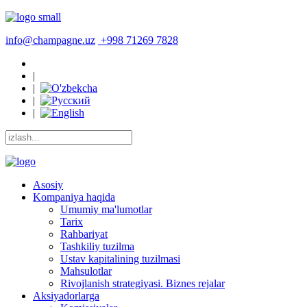
info@champagne.uz
+998 71269 7828
|
|
|
|
Asosiy
Kompaniya haqida
Umumiy ma'lumotlar
Tarix
Rahbariyat
Tashkiliy tuzilma
Ustav kapitalining tuzilmasi
Mahsulotlar
Rivojlanish strategiyasi. Biznes rejalar
Aksiyadorlarga