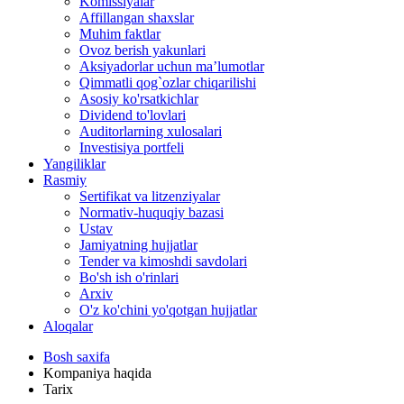
Komissiyalar
Affillangan shaxslar
Muhim faktlar
Ovoz berish yakunlari
Aksiyadorlar uchun ma’lumotlar
Qimmatli qog`ozlar chiqarilishi
Asosiy ko'rsatkichlar
Dividend to'lovlari
Auditorlarning xulosalari
Investisiya portfeli
Yangiliklar
Rasmiy
Sertifikat va litzenziyalar
Normativ-huquqiy bazasi
Ustav
Jamiyatning hujjatlar
Tender va kimoshdi savdolari
Bo'sh ish o'rinlari
Arxiv
O'z ko'chini yo'qotgan hujjatlar
Aloqalar
Bosh saxifa
Kompaniya haqida
Tarix