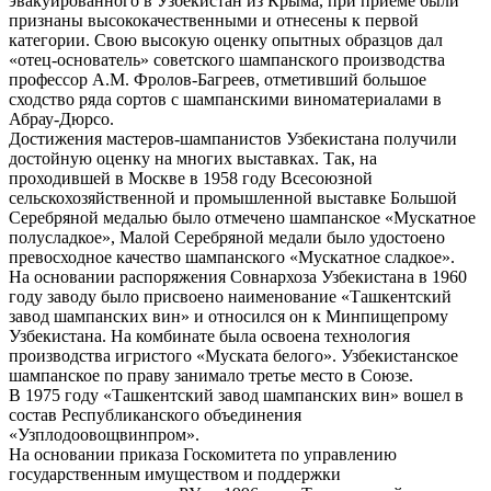
эвакуированного в Узбекистан из Крыма, при приеме были
признаны высококачественными и отнесены к первой
категории. Свою высокую оценку опытных образцов дал
«отец-основатель» советского шампанского производства
профессор А.М. Фролов-Багреев, отметивший большое
сходство ряда сортов с шампанскими виноматериалами в
Абрау-Дюрсо.
Достижения мастеров-шампанистов Узбекистана получили
достойную оценку на многих выставках. Так, на
проходившей в Москве в 1958 году Всесоюзной
сельскохозяйственной и промышленной выставке Большой
Серебряной медалью было отмечено шампанское «Мускатное
полусладкое», Малой Серебряной медали было удостоено
превосходное качество шампанского «Мускатное сладкое».
На основании распоряжения Совнархоза Узбекистана в 1960
году заводу было присвоено наименование «Ташкентский
завод шампанских вин» и относился он к Минпищепрому
Узбекистана. На комбинате была освоена технология
производства игристого «Муската белого». Узбекистанское
шампанское по праву занимало третье место в Союзе.
В 1975 году «Ташкентский завод шампанских вин» вошел в
состав Республиканского объединения
«Узплодоовощвинпром».
На основании приказа Госкомитета по управлению
государственным имуществом и поддержки