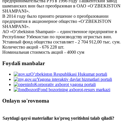
предпринимательства РУз в 1996 году Ташкентский завод
шампанских вин был преобразован в ОАО «O’ZBEKISTON
SHAMPANI».
В 2014 году было принято решение о преобразовании
предприятия в акционерное общество «O’ZBEKISTON
SHAMPANI».
АО «O’zbekiston Shampani» – единственное предприятие в
Республике Узбекистан по производству игристых вин.
Уставный фонд общества составляет - 2 704 912,00 тыс. сум.
Количество акций - 676 228 шт.
Номинальная стоимость акций - 4000 сум
Foydali manbalar
O’zbekiston Respublikasi Hukumat portali
Yagona interaktiv davlat hizmatlari portali
Korporativ axborot yagona portali
Fond bozorining axborot-resurs markazi
Onlayn so'rovnoma
Saytdagi qaysi materiallar ko'proq yoritishni talab qiladi?