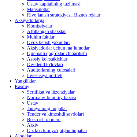
panel
Ustav kapitalining tuzilmasi
eve
satın
Mahsulotlar
nakliyat
al
Rivojlanish strategiyasi. Biznes rejalar
şehirler
istanbul
Aksiyadorlarga
arası
evden
Komissiyalar
evden
nakliyat
Affillangan shaxslar
eve
evden
Muhim faktlar
nakliyat
eve
Ovoz berish yakunlari
istanbul
nakliyat
Aksiyadorlar uchun ma’lumotlar
eşya
şehirler
Qimmatli qog`ozlar chiqarilishi
depolama
arası
Asosiy ko'rsatkichlar
evden
Dividend to'lovlari
eve
Auditorlarning xulosalari
nakliyat
Investisiya portfeli
istanbul
Yangiliklar
eşya
Rasmiy
depolama
Sertifikat va litzenziyalar
Normativ-huquqiy bazasi
Ustav
Jamiyatning hujjatlar
Tender va kimoshdi savdolari
Bo'sh ish o'rinlari
Arxiv
O'z ko'chini yo'qotgan hujjatlar
Aloqalar