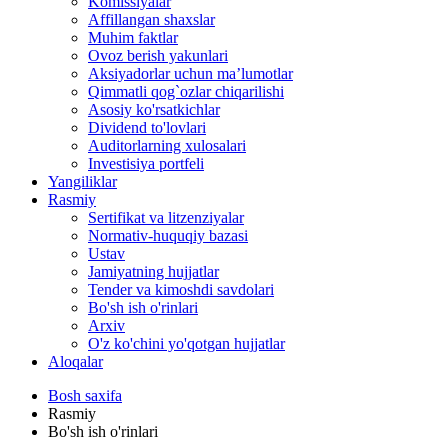
Komissiyalar
Affillangan shaxslar
Muhim faktlar
Ovoz berish yakunlari
Aksiyadorlar uchun ma’lumotlar
Qimmatli qog`ozlar chiqarilishi
Asosiy ko'rsatkichlar
Dividend to'lovlari
Auditorlarning xulosalari
Investisiya portfeli
Yangiliklar
Rasmiy
Sertifikat va litzenziyalar
Normativ-huquqiy bazasi
Ustav
Jamiyatning hujjatlar
Tender va kimoshdi savdolari
Bo'sh ish o'rinlari
Arxiv
O'z ko'chini yo'qotgan hujjatlar
Aloqalar
Bosh saxifa
Rasmiy
Bo'sh ish o'rinlari