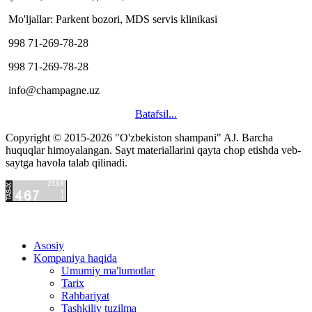
Mo'ljallar: Parkent bozori, MDS servis klinikasi
998 71-269-78-28
998 71-269-78-28
info@champagne.uz
Batafsil...
Copyright © 2015-2026 "O'zbekiston shampani" AJ.
Barcha
hacklink
huquqlar himoyalangan. Sayt materiallarini qayta chop etishda veb-
satış
saytga havola talab qilinadi.
hacklink
satın
al
hacklink
paneli
satın
Asosiy
al
hacklink
Kompaniya haqida
istanbul
satın
Umumiy ma'lumotlar
evden
hacklink
Tarix
eve
satın
Rahbariyat
nakliyat
hacklink
Tashkiliy tuzilma
evden