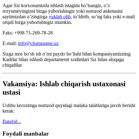
Agar Siz korxonamizda ishlash istagida bo’lsangiz, o’z
rezyumeyingizni bizga yuborishingiz yoki nomzod anketasini
saytimizdan o’zingizga
yuklab olib
, to’ldirib, so’ng faks yoki e-mail
orqali bizga yuborishingiz mumkin.
Faks: +998 71-269-78-28
E-mail:
info@champagne.uz
Sizga mos bo’sh ish o’rni paydo bo’lishi bilan kompaniyamizning
Kadrlar bilan ishlash departamenti xodimlari Siz bilan aloqaga
chiqadilar.
Vakansiya: Ishlab chiqarish ustaxonasi
ustasi
Ushbu lavozimga nomzod quyidagi malaka talablariga javob berishi
kerak:
Batafsil...
Foydali manbalar