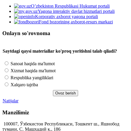
O’zbekiston Respublikasi Hukumat portali
Yagona interaktiv davlat hizmatlari portali
Korporativ axborot yagona portali
Fond bozorining axborot-resurs markazi
Onlayn so'rovnoma
Saytdagi qaysi materiallar ko'proq yoritishni talab qiladi?
Sanoat haqida ma'lumot
Xizmat haqida ma'lumot
Respublika yangiliklari
Xalqaro tajriba
Natijalar
Manzilimiz
100007, Ўзбекистон Республикаси, Тошкент ш., Яшнобод
тумани, С. Машхадий к., 186