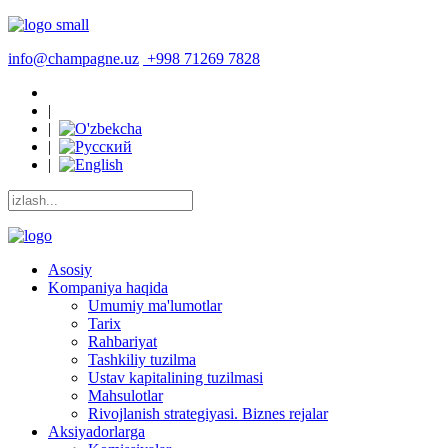
info@champagne.uz
+998 71269 7828
|
|
|
|
Asosiy
Kompaniya haqida
Umumiy ma'lumotlar
Tarix
Rahbariyat
Tashkiliy tuzilma
Ustav kapitalining tuzilmasi
Mahsulotlar
Rivojlanish strategiyasi. Biznes rejalar
Aksiyadorlarga