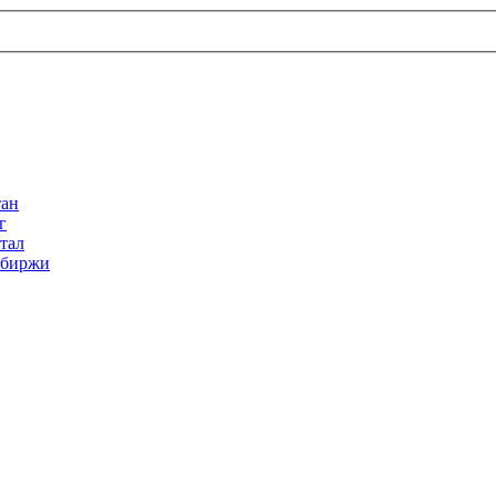
тан
г
тал
 биржи