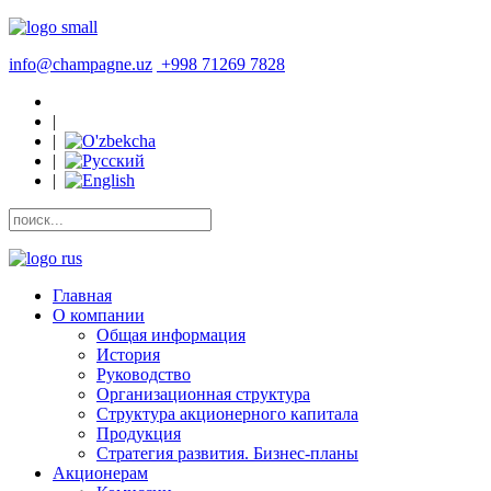
info@champagne.uz
+998 71269 7828
|
|
|
|
Главная
О компании
Общая информация
История
Руководство
Организационная структура
Структура акционерного капитала
Продукция
Стратегия развития. Бизнес-планы
Акционерам