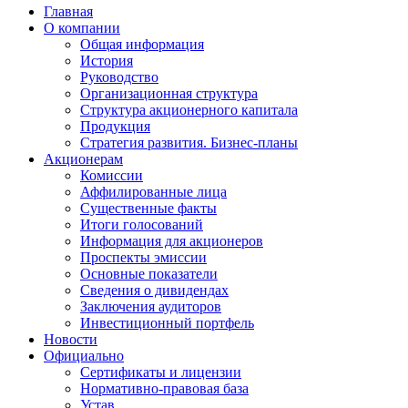
Главная
О компании
Общая информация
История
Руководство
Организационная структура
Структура акционерного капитала
Продукция
Стратегия развития. Бизнес-планы
Акционерам
Комиссии
Аффилированные лица
Существенные факты
Итоги голосований
Информация для акционеров
Проспекты эмиссии
Основные показатели
Сведения о дивидендах
Заключения аудиторов
Инвестиционный портфель
Новости
Официально
Сертификаты и лицензии
Нормативно-правовая база
Устав