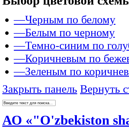
Выбор цветовой схем
—
Черным по белому
—
Белым по черному
—
Темно-синим по гол
—
Коричневым по беже
—
Зеленым по коричне
Закрыть панель
Вернуть с
АО «"O'zbekiston s