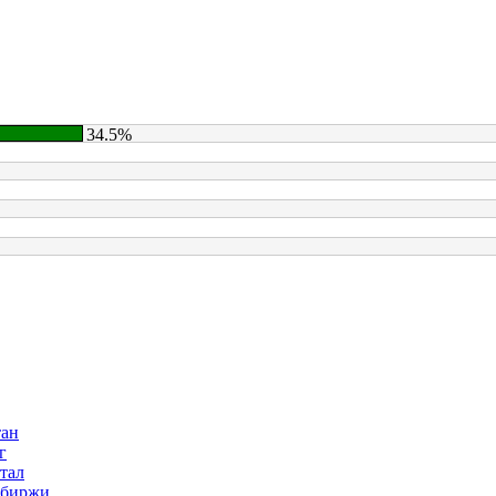
34.5%
тан
г
тал
 биржи