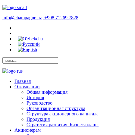
info@champagne.uz
+998 71269 7828
|
|
|
|
Главная
О компании
Общая информация
История
Руководство
Организационная структура
Структура акционерного капитала
Продукция
Стратегия развития. Бизнес-планы
Акционерам