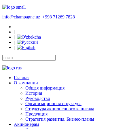
info@champagne.uz
+998 71269 7828
|
|
|
|
Главная
О компании
Общая информация
История
Руководство
Организационная структура
Структура акционерного капитала
Продукция
Стратегия развития. Бизнес-планы
Акционерам