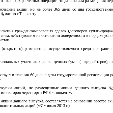
 банковских расчетных операций, то дата начала размещения пе
оследней акции, но не более 365 дней со дня государствен
бумаг по г.Ташкенту.
лючения гражданско-правовых сделок (договоров купли-прода
телем, действующим на основании доверенности в порядке устан
истан.
 (открытого) размещения, осуществляемого среди неогранич
иональных участниках рынка ценных бумаг (андеррайтеров), о
твует в течении 60 дней с даты государственной регистрации 
.
окупки акций, не размещенные акции данного выпуска буд
 инвесторов через торги РФБ «Тошкент».
 акций данного выпуска, составляется на основании реестр
олнительных акций («31» июля 2013 г.)