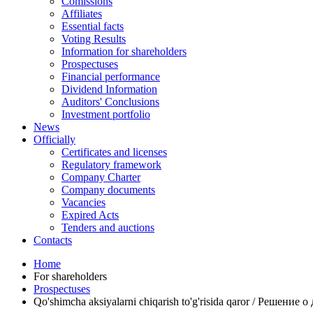
Comissions
Affiliates
Essential facts
Voting Results
Information for shareholders
Prospectuses
Financial performance
Dividend Information
Auditors' Conclusions
Investment portfolio
News
Officially
Certificates and licenses
Regulatory framework
Company Charter
Company documents
Vacancies
Expired Acts
Tenders and auctions
Contacts
Home
For shareholders
Prospectuses
Qo'shimcha aksiyalarni chiqarish to'g'risida qaror / Решение