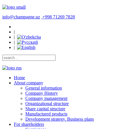
info@champagne.uz
+998 71269 7828
|
|
|
|
Home
About company
General information
Company History
Company management
Organizational structure
Share capital structure
Manufactured products
Development strategy. Business plans
For shareholders