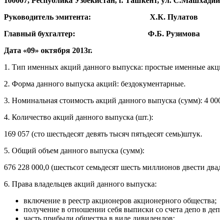
100007, Республика Узбекистан, г. Ташкент, ул. С.Машхадий, д
Руководитель эмитента: Х.К. Пулатов
Главный бухгалтер: Ф.Б. Рузимова
Дата «09» октября 2013г.
1. Тип именных акций данного выпуска: простые именные акц
2. Форма данного выпуска акций: бездокументарные.
3. Номинальная стоимость акций данного выпуска (сумм): 4 00
4. Количество акций данного выпуска (шт.):
169 057 (сто шестьдесят девять тысяч пятьдесят семь)штук.
5. Общий объем данного выпуска (сумм):
676 228 000,0 (шестьсот семьдесят шесть миллионов двести два
6. Права владельцев акций данного выпуска:
включение в реестр акционеров акционерного общества;
получение в отношении себя выписки со счета депо в де
часть прибыли общества в виде дивидендов;