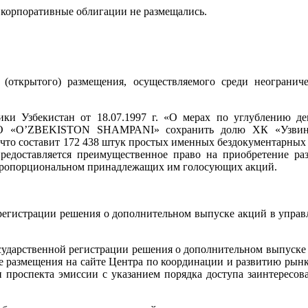
 корпоративные облигации не размещались.
 (открытого) размещения, осуществляемого среди неогранич
ки Узбекистан от 18.07.1997 г. «О мерах по углублению д
О «O’ZBEKISTON SHAMРАNI» сохранить долю ХК «Узвинос
 что составит 172 438 штук простых именных бездокументарны
предоставляется преимущественное право на приобретение 
ропорциональном принадлежащих им голосующих акций.
й регистрации решения о дополнительном выпуске акций в упра
государственной регистрации решения о дополнительном выпуске
ле размещения на сайте Центра по координации и развитию рынк
 проспекта эмиссии с указанием порядка доступа заинтересо