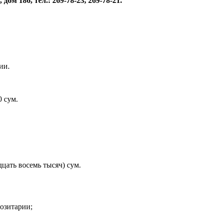
ом 186, тел.: 269-78-23, 269-78-21.
ии.
0 сум.
дцать восемь тысяч) сум.
позитарии;