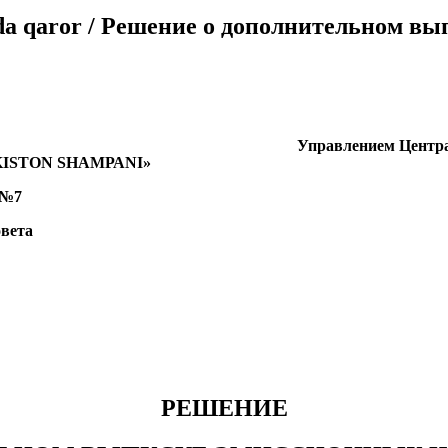
sida qaror / Решение о дополнительном вып
Управлением Центра
EKISTON SHAMРАNI»
 №7
овета
РЕШЕНИЕ