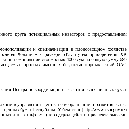
енного круга потенциальных инвесторов с предоставлением
емонополизации и специализации в плодоовощном хозяйстве
аноат-Холдинг» в размере 51%, путем приобретения ХК
х акций номинальной стоимостью 4000 сум на общую сумму 689
размещаемых простых именных бездокументарных акций ОАО
влении Центра по координации и развития рынка ценных бумаг
 акций в управлении Центра по координации и развития рынка
а ценных бумаг Республики Узбекистан (http://www.csm.gov.uz)
ванных лиц, к информации содержащейся в проспекте эмиссии