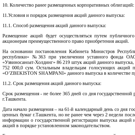
10. Количество ранее размещенных корпоративных облигаций:
11.Условия и порядок размещения акций данного выпуска:
11.1. Способ размещения акций данного выпуска:
Размещение акций будет осуществляться путем публичного
акционерам преимущественного право приобретения акций.
На основании постановления Кабинета Министров Республи
республики» №363 при увеличении уставного фонда ОА
«Узвиносаноат-Холдинг» 86 219 штук акций данного выпуска,
752 000,0 сум. Остальным владельцам голосующих акций 
«O’ZBEKISTON SHAMРАNI» данного выпуска в количестве п
11.2. Срок размещения акций данного выпуска:
Срок размещения - не более 365 дней со дня государственно
г.Ташкента.
Дата начало размещения – на 61-й календарный день со дня 
ценных бумаг г.Ташкента, но не ранее чем через 2 недели пос
информации о государственной регистрации выпуска акций и
акций в порядке установленном законодательством.