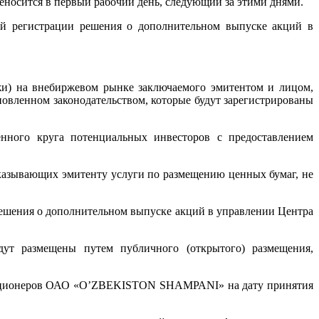
реносится в первый рабочий день, следующий за этими днями.
ной регистрации решения о дополнительном выпуске акций в
жи) на внебиржевом рынке заключаемого эмитентом и лицом,
овленном законодательством, которые будут зарегистрированы
енного круга потенциальных инвесторов с предоставлением
казывающих эмитенту услуги по размещению ценных бумаг, не
решения о дополнительном выпуске акций в управлении Центра
ут размещены путем публичного (открытого) размещения,
а акционеров ОАО «O’ZBEKISTON SHAMРАNI» на дату принятия