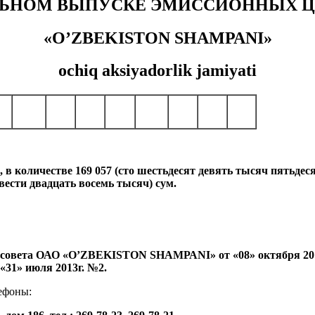
ЛЬНОМ ВЫПУСКЕ ЭМИССИОННЫХ Ц
«O’ZBEKISTON SHAMРАNI»
ochiq aksiyadorlik jamiyati
количестве 169 057 (сто шестьдесят девять тысяч пятьдесят
вести двадцать восемь тысяч) сум.
 совета ОАО «O’ZBEKISTON SHAMРАNI» от «08» октября 2013
1» июля 2013г. №2.
ефоны: