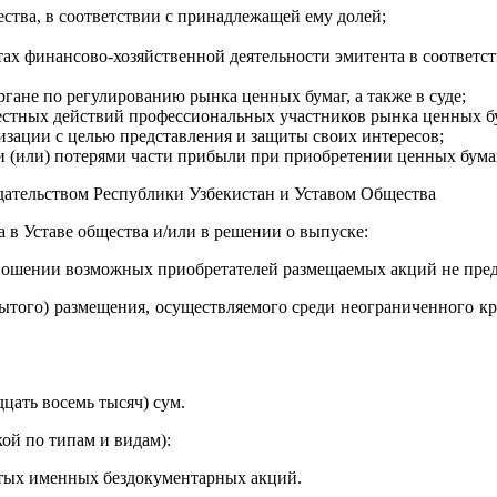
ства, в соответствии с принадлежащей ему долей;
ах финансово-хозяйственной деятельности эмитента в соответст
гане по регулированию рынка ценных бумаг, а также в суде;
естных действий профессиональных участников рынка ценных бу
зации с целью представления и защиты своих интересов;
и (или) потерями части прибыли при приобретении ценных бума
дательством Республики Узбекистан и Уставом Общества
 в Уставе общества и/или в решении о выпуске:
ении возможных приобретателей размещаемых акций не пред
ытого) размещения, осуществляемого среди неограниченного кр
дцать восемь тысяч) сум.
ой по типам и видам):
остых именных бездокументарных акций.