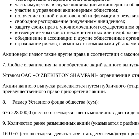
часть имущества в случае ликвидации акционерного обще
участие в управлении акционерным обществом;
получение полной и достоверной информации о результат
свободное распоряжение полученным дивидендом;
защиту своих прав в уполномоченном государственном ор
возмещение убытков от некомпетентных или недобросов
объединение в ассоциации и другие общественные органи
страхование рисков, связанных с возможными убытками 
Акционеры имеют также другие права в соответствии с законо
7. Любые ограничения на приобретение акций данного выпуска
Уставом ОАО «O’ZBEKISTON SHAMРАNI» ограничения в отнош
Акции данного выпуска размещаются путем публичного (откр
преимущественного право приобретения акций.
8. Размер Уставного фонда общества (сум):
676 228 000,0 (шестьсот семьдесят шесть миллионов двести два
9. Количество ранее размещенных акций (указывается с разбивк
169 057 (сто шестьдесят девять тысяч пятьдесят семь)штук пр