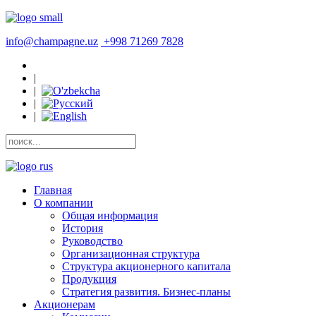
info@champagne.uz
+998 71269 7828
|
|
|
|
Главная
О компании
Общая информация
История
Руководство
Организационная структура
Структура акционерного капитала
Продукция
Стратегия развития. Бизнес-планы
Акционерам