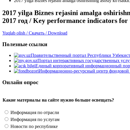
2017 yilga Biznes rejasini amalga oshirishning asosiy ko'rsa
2017 yilga Biznes rejasini amalga oshiri
2017 год / Key performance indicators for
Yuqlab olish / Скачать / Download
Полезные ссылки
Правительственный портал Республики Узбекис
Портал интерактивных государственных услу
Единый корпоративный информационный пор
Информационно-ресурсный центр фондовой
Онлайн опрос
Какие материалы на сайте нужно больше освещать?
Информация по отрасли
Информация по услугам
Новости по республике