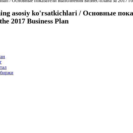
tkichlari / Основные показатели выполнения Бизнес-плана за 2017 год
shning asosiy ko'rsatkichlari / Основные 
 the 2017 Business Plan
тан
г
тал
 биржи