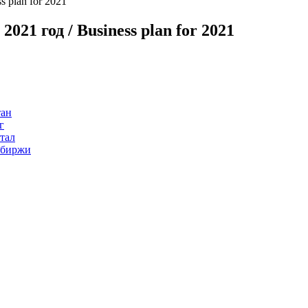
s plan for 2021
 2021 год / Business plan for 2021
тан
г
тал
 биржи