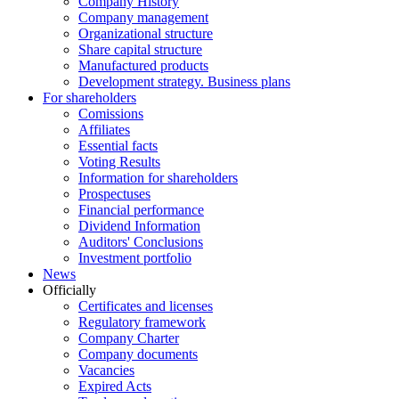
Company History
Company management
Organizational structure
Share capital structure
Manufactured products
Development strategy. Business plans
For shareholders
Comissions
Affiliates
Essential facts
Voting Results
Information for shareholders
Prospectuses
Financial performance
Dividend Information
Auditors' Conclusions
Investment portfolio
News
Officially
Certificates and licenses
Regulatory framework
Company Charter
Company documents
Vacancies
Expired Acts