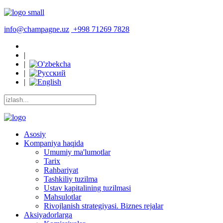
info@champagne.uz
+998 71269 7828
|
|
|
|
Asosiy
Kompaniya haqida
Umumiy ma'lumotlar
Tarix
Rahbariyat
Tashkiliy tuzilma
Ustav kapitalining tuzilmasi
Mahsulotlar
Rivojlanish strategiyasi. Biznes rejalar
Aksiyadorlarga