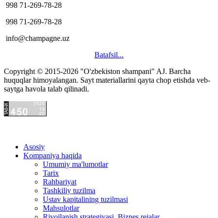
998 71-269-78-28
998 71-269-78-28
info@champagne.uz
Batafsil...
Copyright © 2015-2026 "O'zbekiston shampani" AJ.
Barcha
hacklink
huquqlar himoyalangan. Sayt materiallarini qayta chop etishda veb-
satış
saytga havola talab qilinadi.
hacklink
satın
al
hacklink
paneli
satın
Asosiy
al
hacklink
Kompaniya haqida
istanbul
satın
Umumiy ma'lumotlar
evden
hacklink
Tarix
eve
satın
Rahbariyat
nakliyat
hacklink
Tashkiliy tuzilma
evden
panel
Ustav kapitalining tuzilmasi
eve
satın
Mahsulotlar
nakliyat
al
Rivojlanish strategiyasi. Biznes rejalar