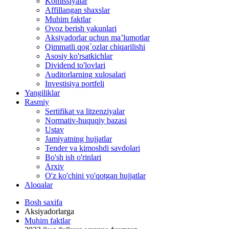
Komissiyalar
Affillangan shaxslar
Muhim faktlar
Ovoz berish yakunlari
Aksiyadorlar uchun ma’lumotlar
Qimmatli qog`ozlar chiqarilishi
Asosiy ko'rsatkichlar
Dividend to'lovlari
Auditorlarning xulosalari
Investisiya portfeli
Yangiliklar
Rasmiy
Sertifikat va litzenziyalar
Normativ-huquqiy bazasi
Ustav
Jamiyatning hujjatlar
Tender va kimoshdi savdolari
Bo'sh ish o'rinlari
Arxiv
O'z ko'chini yo'qotgan hujjatlar
Aloqalar
Bosh saxifa
Aksiyadorlarga
Muhim faktlar