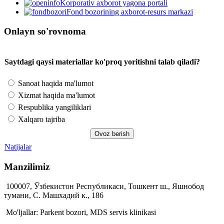
Korporativ axborot yagona portali
Fond bozorining axborot-resurs markazi
Onlayn so'rovnoma
Saytdagi qaysi materiallar ko'proq yoritishni talab qiladi?
Sanoat haqida ma'lumot
Xizmat haqida ma'lumot
Respublika yangiliklari
Xalqaro tajriba
Natijalar
Manzilimiz
100007, Ўзбекистон Республикаси, Тошкент ш., Яшнобод
тумани, С. Машхадий к., 186
Mo'ljallar: Parkent bozori, MDS servis klinikasi