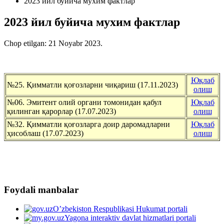
2023 йил буйича мухим фактлар
2023 йил буйича мухим фактлар
Chop etilgan:
21 Noyabr 2023
.
Юқлаб
№25. Қимматли қоғозларни чиқариш (17.11.2023)
олиш
№06. Эмитент олий органи томонидан қабул
Юқлаб
қилинган қарорлар (17.07.2023)
олиш
№32. Қимматли қоғозларга доир даромадларни
Юқлаб
ҳисоблаш (17.07.2023)
олиш
Foydali manbalar
O’zbekiston Respublikasi Hukumat portali
Yagona interaktiv davlat hizmatlari portali