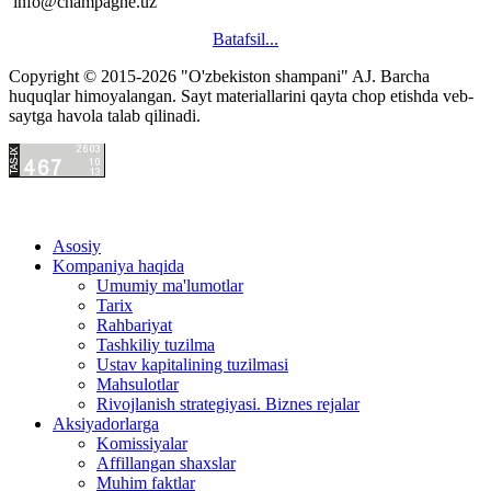
info@champagne.uz
Batafsil...
Copyright © 2015-2026 "O'zbekiston shampani" AJ.
Barcha
hacklink
huquqlar himoyalangan. Sayt materiallarini qayta chop etishda veb-
satış
saytga havola talab qilinadi.
hacklink
satın
al
hacklink
paneli
satın
Asosiy
al
hacklink
Kompaniya haqida
istanbul
satın
Umumiy ma'lumotlar
evden
hacklink
Tarix
eve
satın
Rahbariyat
nakliyat
hacklink
Tashkiliy tuzilma
evden
panel
Ustav kapitalining tuzilmasi
eve
satın
Mahsulotlar
nakliyat
al
Rivojlanish strategiyasi. Biznes rejalar
şehirler
istanbul
Aksiyadorlarga
arası
evden
Komissiyalar
evden
nakliyat
Affillangan shaxslar
eve
evden
Muhim faktlar
nakliyat