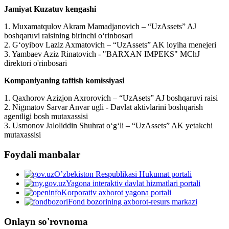
Jamiyat Kuzatuv kengashi
1. Muxamatqulov Akram Mamadjanovich – “UzAssets” AJ
boshqaruvi raisining birinchi o‘rinbosari
2. G‘oyibov Laziz Axmatovich – “UzAssets” AK loyiha menejeri
3. Yambaev Aziz Rinatovich - "BARXAN IMPEKS" MChJ
direktori o'rinbosari
Kompaniyaning taftish komissiyasi
1. Qaxhorov Azizjon Axrorovich – “UzAsets” AJ boshqaruvi raisi
2. Nigmatov Sarvar Anvar ugli - Davlat aktivlarini boshqarish
agentligi bosh mutaxassisi
3. Usmonov Jaloliddin Shuhrat o‘g‘li – “UzAssets” AK yetakchi
mutaxassisi
Foydali manbalar
O’zbekiston Respublikasi Hukumat portali
Yagona interaktiv davlat hizmatlari portali
Korporativ axborot yagona portali
Fond bozorining axborot-resurs markazi
Onlayn so'rovnoma