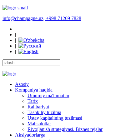
info@champagne.uz
+998 71269 7828
|
|
|
|
Asosiy
Kompaniya haqida
Umumiy ma'lumotlar
Tarix
Rahbariyat
Tashkiliy tuzilma
Ustav kapitalining tuzilmasi
Mahsulotlar
Rivojlanish strategiyasi. Biznes rejalar
Aksiyadorlarga