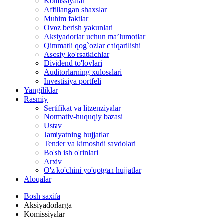
Komissiyalar
Affillangan shaxslar
Muhim faktlar
Ovoz berish yakunlari
Aksiyadorlar uchun ma’lumotlar
Qimmatli qog`ozlar chiqarilishi
Asosiy ko'rsatkichlar
Dividend to'lovlari
Auditorlarning xulosalari
Investisiya portfeli
Yangiliklar
Rasmiy
Sertifikat va litzenziyalar
Normativ-huquqiy bazasi
Ustav
Jamiyatning hujjatlar
Tender va kimoshdi savdolari
Bo'sh ish o'rinlari
Arxiv
O'z ko'chini yo'qotgan hujjatlar
Aloqalar
Bosh saxifa
Aksiyadorlarga
Komissiyalar