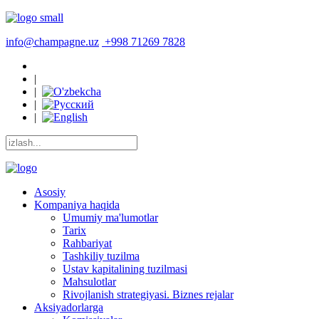
info@champagne.uz
+998 71269 7828
|
|
|
|
Asosiy
Kompaniya haqida
Umumiy ma'lumotlar
Tarix
Rahbariyat
Tashkiliy tuzilma
Ustav kapitalining tuzilmasi
Mahsulotlar
Rivojlanish strategiyasi. Biznes rejalar
Aksiyadorlarga