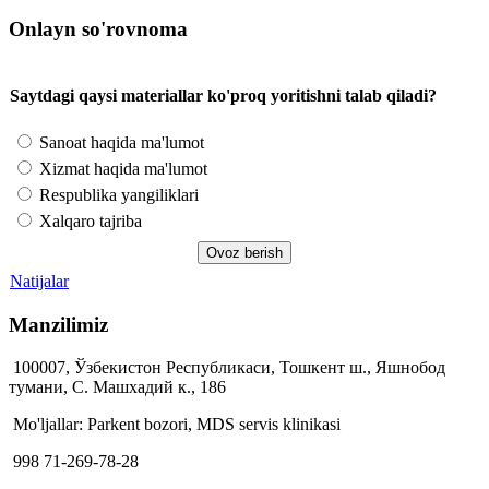
Onlayn so'rovnoma
Saytdagi qaysi materiallar ko'proq yoritishni talab qiladi?
Sanoat haqida ma'lumot
Xizmat haqida ma'lumot
Respublika yangiliklari
Xalqaro tajriba
Natijalar
Manzilimiz
100007, Ўзбекистон Республикаси, Тошкент ш., Яшнобод
тумани, С. Машхадий к., 186
Mo'ljallar: Parkent bozori, MDS servis klinikasi
998 71-269-78-28