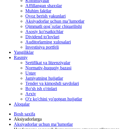
Komissiyalar
Affillangan shaxslar
Muhim faktlar
Ovoz berish yakunlari
Aksiyadorlar uchun ma’lumotlar
Qimmatli qog`ozlar chiqarilishi
Asosiy ko'rsatkichlar
Dividend to'lovlari
Auditorlarning xulosalari
Investisiya portfeli
Yangiliklar
Rasmiy
Sertifikat va litzenziyalar
Normativ-huquqiy bazasi
Ustav
Jamiyatning hujjatlar
Tender va kimoshdi savdolari
Bo'sh ish o'rinlari
Arxiv
O'z ko'chini yo'qotgan hujjatlar
Aloqalar
Bosh saxifa
Aksiyadorlarga
Aksiyadorlar uchun ma’lumotlar