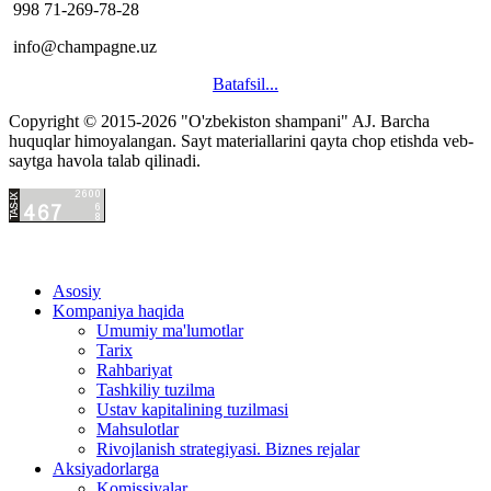
998 71-269-78-28
info@champagne.uz
Batafsil...
Copyright © 2015-2026 "O'zbekiston shampani" AJ.
Barcha
hacklink
huquqlar himoyalangan. Sayt materiallarini qayta chop etishda veb-
satış
saytga havola talab qilinadi.
hacklink
satın
al
hacklink
paneli
satın
Asosiy
al
hacklink
Kompaniya haqida
istanbul
satın
Umumiy ma'lumotlar
evden
hacklink
Tarix
eve
satın
Rahbariyat
nakliyat
hacklink
Tashkiliy tuzilma
evden
panel
Ustav kapitalining tuzilmasi
eve
satın
Mahsulotlar
nakliyat
al
Rivojlanish strategiyasi. Biznes rejalar
şehirler
istanbul
Aksiyadorlarga
arası
evden
Komissiyalar