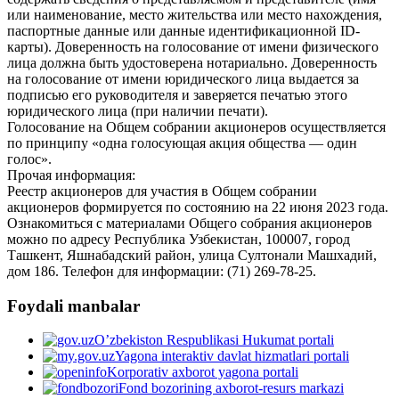
или наименование, место жительства или место нахождения,
паспортные данные или данные идентификационной ID-
карты). Доверенность на голосование от имени физического
лица должна быть удостоверена нотариально. Доверенность
на голосование от имени юридического лица выдается за
подписью его руководителя и заверяется печатью этого
юридического лица (при наличии печати).
Голосование на Общем собрании акционеров осуществляется
по принципу «одна голосующая акция общества — один
голос».
Прочая информация:
Реестр акционеров для участия в Общем собрании
акционеров формируется по состоянию на 22 июня 2023 года.
Ознакомиться с материалами Общего собрания акционеров
можно по адресу Республика Узбекистан, 100007, город
Ташкент, Яшнабадский район, улица Султонали Машхадий,
дом 186. Телефон для информации: (71) 269-78-25.
Foydali manbalar
O’zbekiston Respublikasi Hukumat portali
Yagona interaktiv davlat hizmatlari portali
Korporativ axborot yagona portali
Fond bozorining axborot-resurs markazi