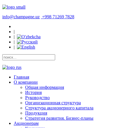
info@champagne.uz
+998 71269 7828
|
|
|
|
Главная
О компании
Общая информация
История
Руководство
Организационная структура
Структура акционерного капитала
Продукция
Стратегия развития. Бизнес-планы
Акционерам