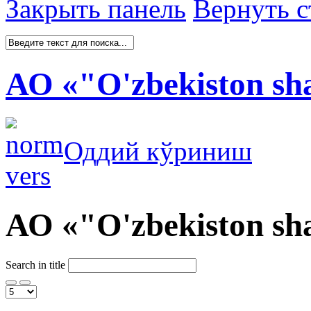
Закрыть панель
Вернуть с
АО «"O'zbekiston s
Оддий кўриниш
АО «"O'zbekiston s
Search in title