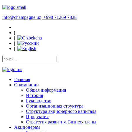
info@champagne.uz
+998 71269 7828
|
|
|
|
Главная
О компании
Общая информация
История
Руководство
Организационная структура
Структура акционерного капитала
Продукция
Стратегия развития. Бизнес-планы
Акционерам