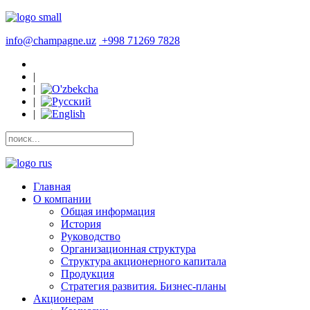
info@champagne.uz
+998 71269 7828
|
|
|
|
Главная
О компании
Общая информация
История
Руководство
Организационная структура
Структура акционерного капитала
Продукция
Стратегия развития. Бизнес-планы
Акционерам