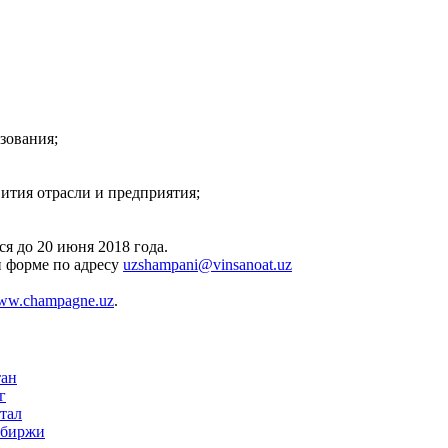
зования;
ития отрасли и предприятия;
я до 20 июня 2018 года.
й форме по адресу
uzshampani@vinsanoat.uz
ww.champagne.uz
.
тан
г
тал
 биржи