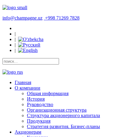
info@champagne.uz
+998 71269 7828
|
|
|
|
Главная
О компании
Общая информация
История
Руководство
Организационная структура
Структура акционерного капитала
Продукция
Стратегия развития. Бизнес-планы
Акционерам