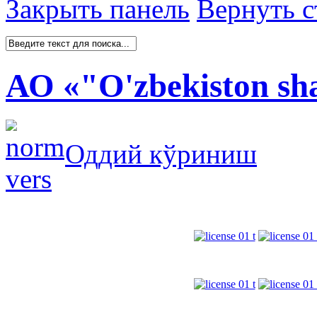
Закрыть панель
Вернуть с
АО «"O'zbekiston s
Оддий кўриниш