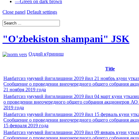
—
Green on dark brown
Close panel
Default settings
"O'zbekiston shampani" JSK
Оддий кўриниш
Title
Навбатсиз умумий йигилишини 2019 йил 21 ноябрь куни утказ
Сообщение о проведении внеочередного общего собрания акци
21 ноября 2019 года
Навбатсиз умумий йигилишини 2019 йил 04 март куни уткази
о проведении внеочередного общего собрания акционеров АО «
2019 года
Навбатсиз умумий йигилишини 2019 йил 15 ферваль куни утка
Сообщение о проведении внеочередного общего собрания акци
15 февраля 2019 года
Навбатсиз умумий йигилишини 2019 йил 09 январь куни утказ
Сообщение о проведении внеочередного общего собрания акци