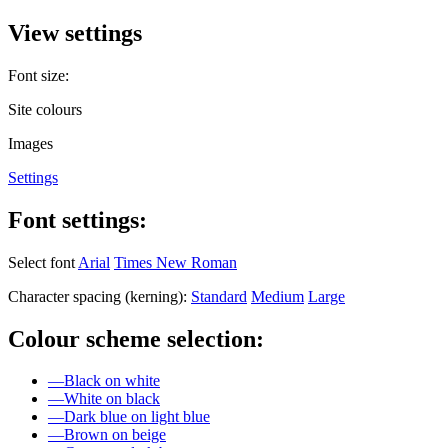
View settings
Font size:
Site colours
Images
Settings
Font settings:
Select font
Arial
Times New Roman
Character spacing (kerning):
Standard
Medium
Large
Colour scheme selection:
—
Black on white
—
White on black
—
Dark blue on light blue
—
Brown on beige