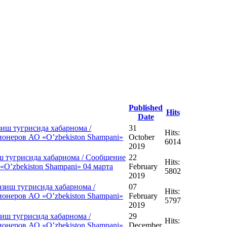
Published
Hits
Date
иш тугрисида хабарнома /
31
Hits:
онеров АО «O’zbekiston Shampani»
October
6014
2019
ш тугрисида хабарнома / Сообщение
22
Hits:
O’zbekiston Shampani» 04 марта
February
5802
2019
зиш тугрисида хабарнома /
07
Hits:
онеров АО «O’zbekiston Shampani»
February
5797
2019
иш тугрисида хабарнома /
29
Hits:
онеров АО «O’zbekiston Shampani»
December