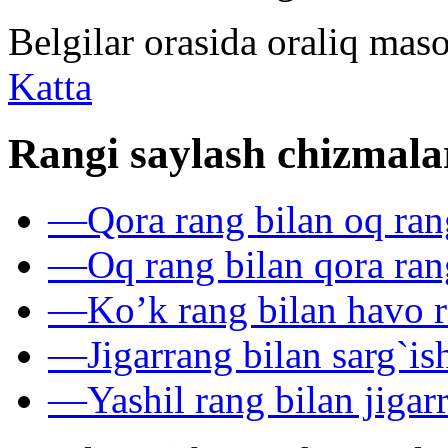
Belgilar orasida oraliq mas
Katta
Rangi saylash chizmala
—
Qora rang bilan oq ran
—
Oq rang bilan qora ran
—
Ko’k rang bilan havo r
—
Jigarrang bilan sarg`is
—
Yashil rang bilan jigar