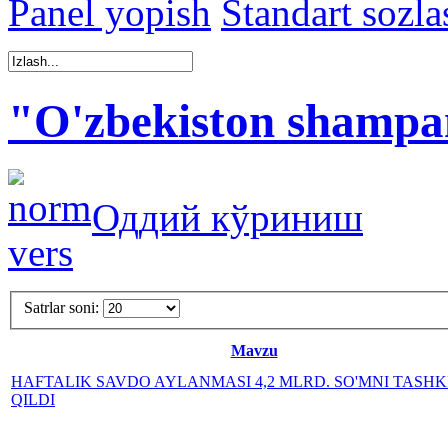
Panel yopish
Standart sozla
"O'zbekiston shampa
Оддий кўриниш
Satrlar soni:
Mavzu
HAFTALIK SAVDO AYLANMASI 4,2 MLRD. SO'MNI TASHK
QILDI